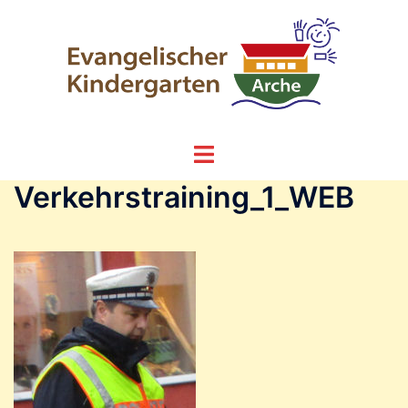
Zum
Inhalt
springen
Menü
umschalten
Verkehrstraining_1_WEB